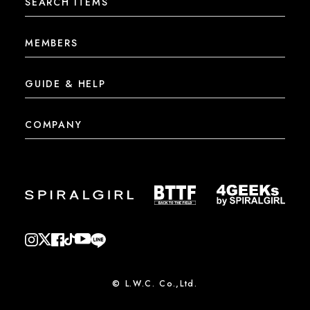
SEARCH ITEMS
MEMBERS
GUIDE & HELP
COMPANY
© L.W.C. Co.,Ltd.