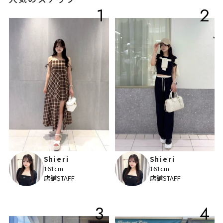
1
2
Shieri
Shieri
161cm
161cm
店舗STAFF
店舗STAFF
3
4