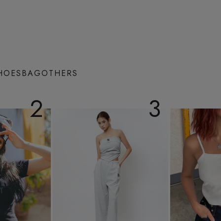
HOES
BAG
OTHERS
2
3