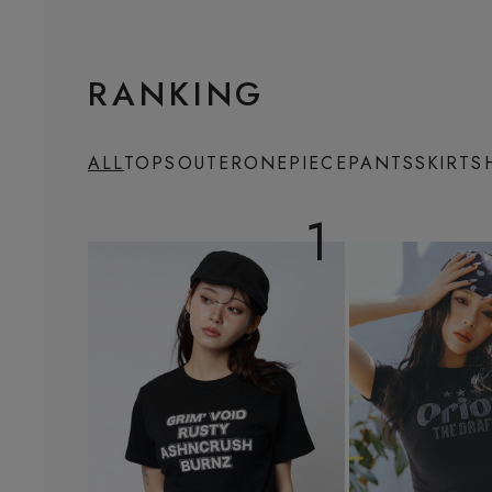
RANKING
ALL
TOPS
OUTER
ONEPIECE
PANTS
SKIRT
S
1