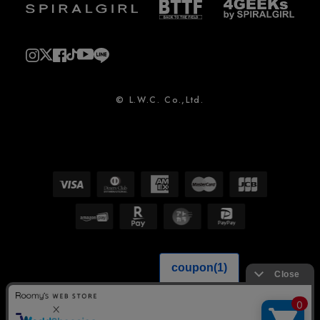
© L.W.C. Co.,Ltd.