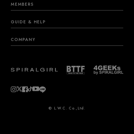
MEMBERS
GUIDE & HELP
COMPANY
© L.W.C. Co.,Ltd.