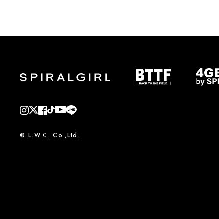
© L.W.C. Co.,Ltd.