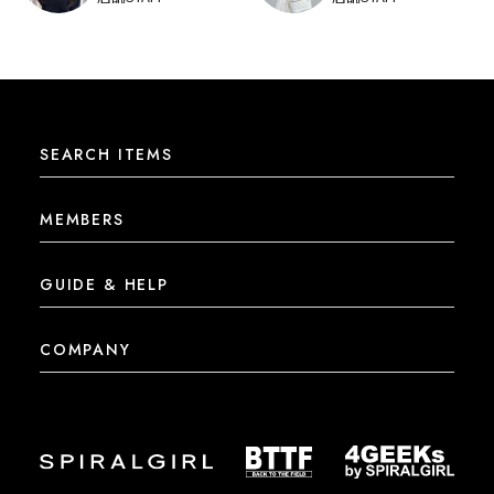
SEARCH ITEMS
MEMBERS
GUIDE & HELP
COMPANY