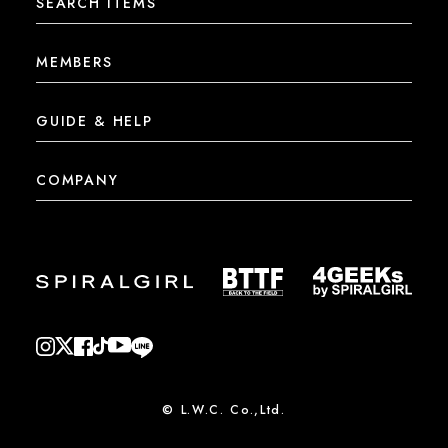
SEARCH ITEMS
MEMBERS
GUIDE & HELP
COMPANY
© L.W.C. Co.,Ltd.