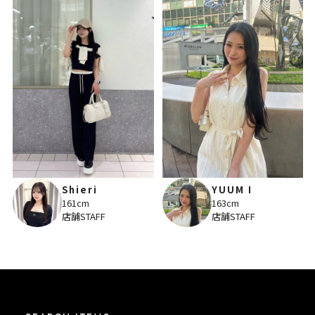
Shieri
YUUM I
161cm
163cm
店舗STAFF
店舗STAFF