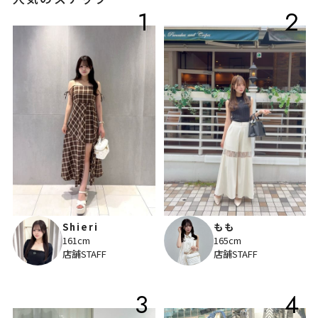
1
2
Shieri
もも
161cm
165cm
店舗STAFF
店舗STAFF
3
4