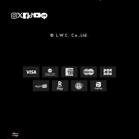
© L.W.C. Co.,Ltd.