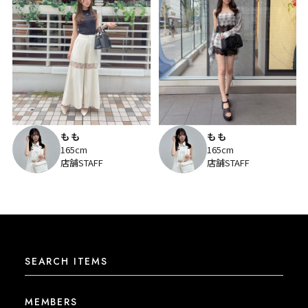
もも
もも
165cm
165cm
店舗STAFF
店舗STAFF
SEARCH ITEMS
MEMBERS