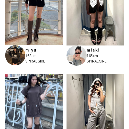
miyu
miaki
168cm
165cm
SPIRALGIRL
SPIRALGIRL