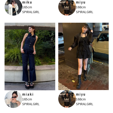
miku
miyu
165cm
168cm
SPIRALGIRL
SPIRALGIRL
miyu
miaki
168cm
165cm
SPIRALGIRL
SPIRALGIRL