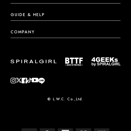
GUIDE & HELP
COMPANY
© L.W.C. Co.,Ltd.