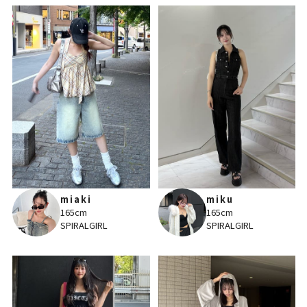
miaki
miku
165cm
165cm
SPIRALGIRL
SPIRALGIRL