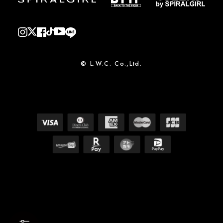
© L.W.C. Co.,Ltd.