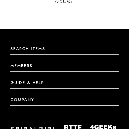
んでした。
SEARCH ITEMS
MEMBERS
GUIDE & HELP
COMPANY