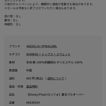
※他のキャンペーンにより、期間中に価格が変動する場合があります。
※セールは予告なく終了させていただく場合もあります。
透け感：なし
裏地：なし
伸縮性：なし
ブランド
4GEEKs by SPIRALGIRL
カテゴリ
WOMENS > トップス > スウェット
素材
本体 綿-100%刺繍部分 ポリエステル-100%
原産国
中国
送料
605 円 (税込) （
送料について
）
返品・交換
返品特約
品名
【Disney/Pixar/ロッツォ】裏毛プルオーバー
品番
66620524