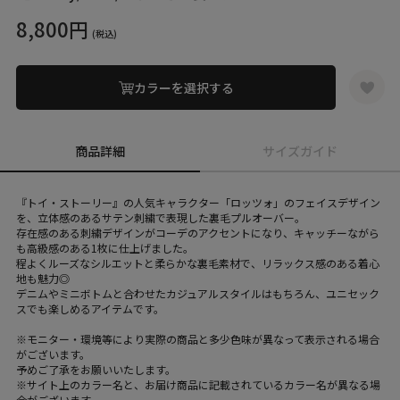
8,800円
(税込)
カラーを選択する
商品詳細
サイズガイド
『トイ・ストーリー』の人気キャラクター「ロッツォ」のフェイスデザイン
を、立体感のあるサテン刺繍で表現した裏毛プルオーバー。
存在感のある刺繍デザインがコーデのアクセントになり、キャッチーながら
も高級感のある1枚に仕上げました。
程よくルーズなシルエットと柔らかな裏毛素材で、リラックス感のある着心
地も魅力◎
デニムやミニボトムと合わせたカジュアルスタイルはもちろん、ユニセック
スでも楽しめるアイテムです。
※モニター・環境等により実際の商品と多少色味が異なって表示される場合
がございます。
予めご了承をお願いいたします。
※サイト上のカラー名と、お届け商品に記載されているカラー名が異なる場
合がございます。