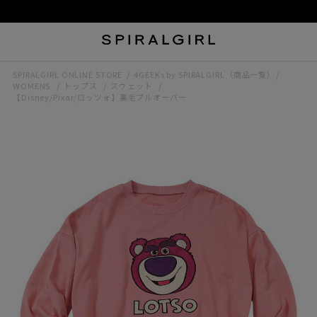
SPIRALGIRL ONLINE STORE
4GEEKs by SPIRALGIRL（商品一覧)
WOMENS
トップス
スウェット
【Disney/Pixar/ロッツォ】裏毛プルオーバー