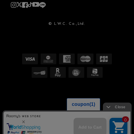
© L.W.C. Co.,Ltd.