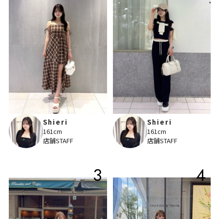
Shieri
Shieri
161cm
161cm
店舗STAFF
店舗STAFF
3
4