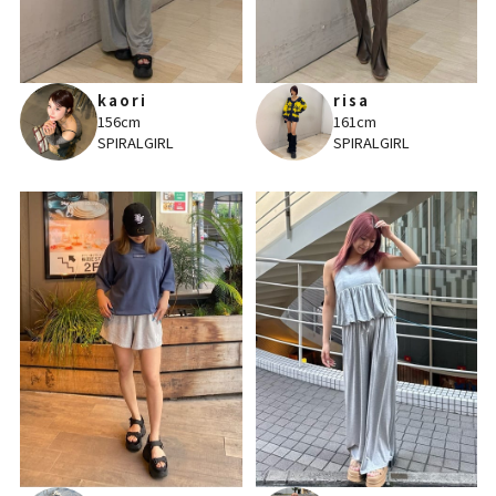
kaori
risa
156cm
161cm
SPIRALGIRL
SPIRALGIRL