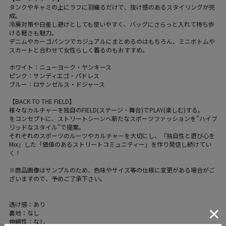
タンクやキャミの上にラフに羽織るだけで、抜け感のあるスタイリングが完
成。
冷房対策や日差し避けとしても使いやすく、バッグにさらっと入れて持ち歩
ける軽さも魅力。
デニムやカーゴパンツでカジュアルにまとめるのはもちろん、ミニボトムや
スカートと合わせて女性らしく着るのもおすすめ。
ホワイト：ニューヨーク・ヤンキース
ピンク：サンディエゴ・パドレス
ブルー：ロサンゼルス・ドジャース
【BACK TO THE FIELD】
様々なカルチャーを独自のFIELD(ステージ・舞台)でPLAY(楽しむ)する。
をコンセプトに、ストリートシーンへ新たなスポーツファッションを”ハイブ
リッドなスタイル”で提案。
それぞれのスポーツのルーツやカルチャーを大切にし、「独自性と遊び心を
Mix」した「価値のあるストリートコミュニティー」を作り発信し続けてい
く！
※商品画像はサンプルのため、色味やサイズ等の仕様に変更がある場合がご
ざいますので、予めご了承下さい。
透け感：あり
裏地：なし
伸縮性：なし