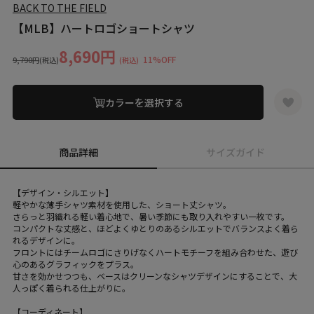
BACK TO THE FIELD
【MLB】ハートロゴショートシャツ
8,690円
11%OFF
9,790円
(税込)
(税込)
カラーを選択する
商品詳細
サイズガイド
【デザイン・シルエット】
軽やかな薄手シャツ素材を使用した、ショート丈シャツ。
さらっと羽織れる軽い着心地で、暑い季節にも取り入れやすい一枚です。
コンパクトな丈感と、ほどよくゆとりのあるシルエットでバランスよく着ら
れるデザインに。
フロントにはチームロゴにさりげなくハートモチーフを組み合わせた、遊び
心のあるグラフィックをプラス。
甘さを効かせつつも、ベースはクリーンなシャツデザインにすることで、大
人っぽく着られる仕上がりに。
【コーディネート】