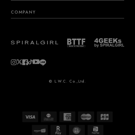
COMPANY
© L.W.C. Co.,Ltd.