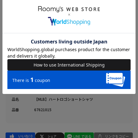
光沢感：なし
ファスナー：なし
ブランド
BACK TO THE FIELD
カテゴリ
WOMENS > トップス > シャツ/ブラウス
素材
本体 綿-100%
原産国
中国
送料
605 円 (税込) （
送料について
）
返品・交換
返品特約
品名
【MLB】ハートロゴショートシャツ
品番
67621015