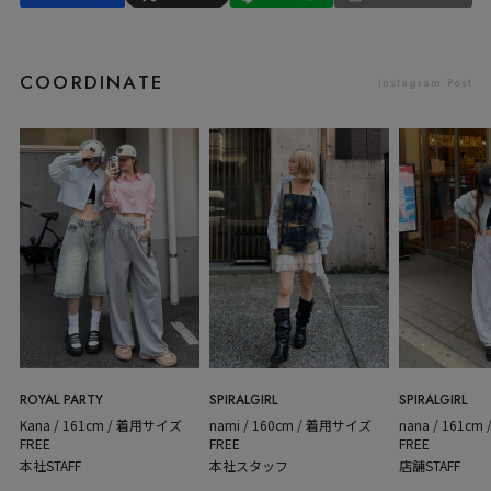
COORDINATE
Instagram Post
SPIRALGIRL
ROYAL PARTY
SPIRALGIRL
nana / 161c
Kana / 161cm / 着用サイズ
nami / 160cm / 着用サイズ
FREE
FREE
FREE
店舗STAFF
本社STAFF
本社スタッフ