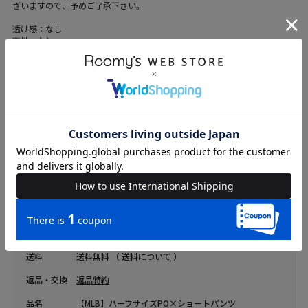
ざいますので、予めご了承下さい。
透け感：なし
裏地：なし
伸縮性：あり
光沢感：なし
ファスナー：なし
ブランド
BACK TO THE FIELD
カテゴリ
WOMENS > アウター > セットアップ
素材
トップス 綿-80%/ポリエステル-20%パンツ
綿-80%/ポリエステル-20%刺繍部分 ポリエステ
ル-100%
原産国
中国
送料
送料無料 （
送料について
）
返品・交換
返品特約
品名
【MLB】ハーフサイズPO×ショートパンツ