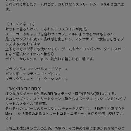
それぞれに施したチームロゴが、さりげなくストリートムードを引き立てま
す。
【コーディネート】
セットで着るだけで、こなれたラフスタイルが完成。
スニーカーやキャップを合わせてカジュアルにまとめるのはもちろん、
足元をサンダルに変えて抜け感を出したり、アクセサリーで女性らしさをプ
ラスするのもおすすめ。
上下それぞれ単品でも使いやすく、デニムやナイロンパンツ、タイトスカー
トなど幅広いアイテムと相性◎
デイリーからレジャーまで、気負わず着られる一着です。
ブラウン系：ロサンゼルス・ドジャース
ピンク系：サンディエゴ・パドレス
ブラック系：ニューヨーク・ヤンキース
【BACK TO THE FIELD】
様々なカルチャーを独自のFIELD(ステージ・舞台)でPLAY(楽しむ)する。
をコンセプトに、ストリートシーンへ新たなスポーツファッションを”ハイブ
リッドなスタイル”で提案。
それぞれのスポーツのルーツやカルチャーを大切にし、「独自性と遊び心を
Mix」した「価値のあるストリートコミュニティー」を作り発信し続けてい
く！
※商品画像はサンプルのため、色味やサイズ等の仕様に変更がある場合がご