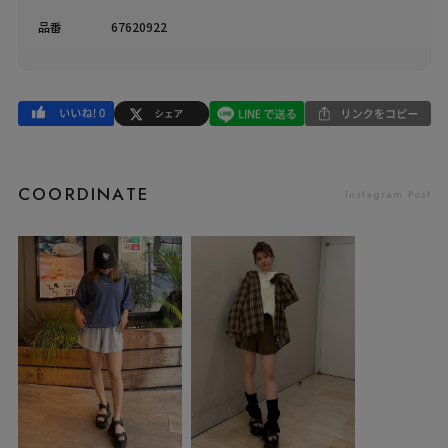
品番
67620922
COORDINATE
Instagram Post