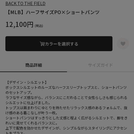
BACK TO THE FIELD
【MLB】ハーフサイズPO×ショートパンツ
12,100円
(税込)
カラーを選択する
商品詳細
サイズガイド
【デザイン・シルエット】
ボックスシルエットのルーズなハーフスリーブトップスと、ショートパンツ
のセットアップ。
ラフなサイズ感ながら、バランスにこだわることで女性らしさも感じられる
シルエットに仕上げました。
トップスは肩まわりにゆとりを持たせたリラックス感のあるフォルムで、抜
け感のある着こなしが叶う一枚。
ショートパンツはすっきりとした丈感と程よく広がるシルエットで、脚をき
れいに見せてくれるバランスに。
上下で配色を効かせたデザインが、シンプルながらスタイリングにアクセン
トをプラス。