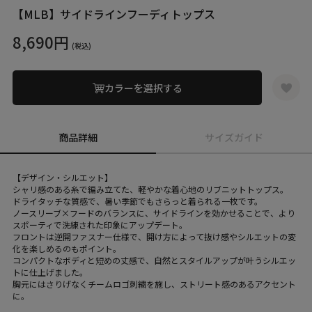
【MLB】サイドラインフーディトップス
8,690円
(税込)
カラーを選択する
商品詳細
サイズガイド
【デザイン・シルエット】
シャリ感のある糸で編み立てた、軽やかな着心地のリブニットトップス。
ドライタッチな質感で、暑い季節でもさらっと着られる一枚です。
ノースリーブ×フードのバランスに、サイドラインを効かせることで、より
スポーティで洗練された印象にアップデート。
フロントは逆開ファスナー仕様で、開け方によって抜け感やシルエットの変
化を楽しめるのもポイント。
コンパクトなボディと短めの丈感で、自然とスタイルアップが叶うシルエッ
トに仕上げました。
胸元にはさりげなくチームロゴ刺繍を施し、ストリート感のあるアクセント
に。