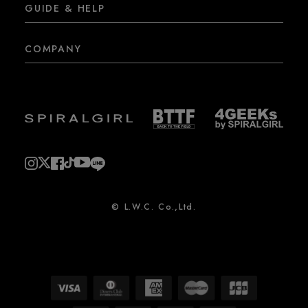
GUIDE & HELP
COMPANY
© L.W.C. Co.,Ltd.