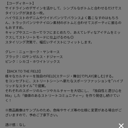
【コーディネート】
サイドラインのデザインを活かして、シンプルなボトムと合わせるだけでス
タイリングが決まる一枚。
ハイウエストのデニムやワイドパンツでバランスよく着こなすのはもちろ
ん、トラックパンツやナイロン素材のボトムと合わせてスポーティに振るの
もおすすめ。
キャップやスニーカーでラフにまとめたり、あえてレディなアイテムをミッ
クスしてストリートモードに仕上げるのも◎
スタイリング次第で、幅広いテイストにフィットします。
グレー：ニューヨーク・ヤンキース
ブラック：ロサンゼルス・ドジャース
ピンク：シカゴ・ホワイトソックス
【BACK TO THE FIELD】
様々なカルチャーを独自のFIELD(ステージ・舞台)でPLAY(楽しむ)する。
をコンセプトに、ストリートシーンへ新たなスポーツファッションを”ハイブ
リッドなスタイル”で提案。
それぞれのスポーツのルーツやカルチャーを大切にし、「独自性と遊び心を
Mix」した「価値のあるストリートコミュニティー」を作り発信し続けてい
く！
※商品画像はサンプルのため、色味やサイズ等の仕様に変更がある場合がご
ざいますので、予めご了承下さい。
透け感：なし