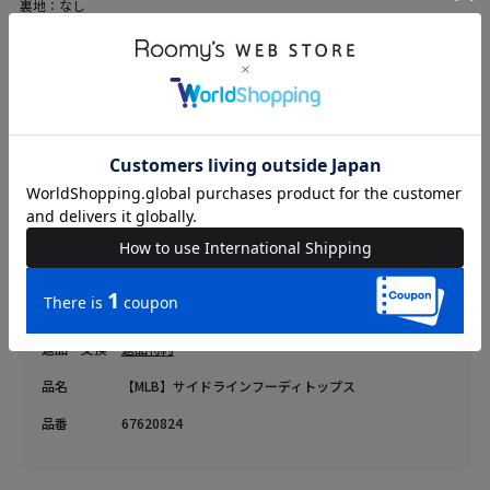
裏地：なし
伸縮性：あり
光沢感：なし
ファスナー：なし
ブランド
BACK TO THE FIELD
カテゴリ
WOMENS > トップス > Tシャツ/カットソー
素材
表地 アクリル-46%/綿-37%/ナイロン-17%
原産国
中国
送料
605 円 (税込) （
送料について
）
返品・交換
返品特約
品名
【MLB】サイドラインフーディトップス
品番
67620824