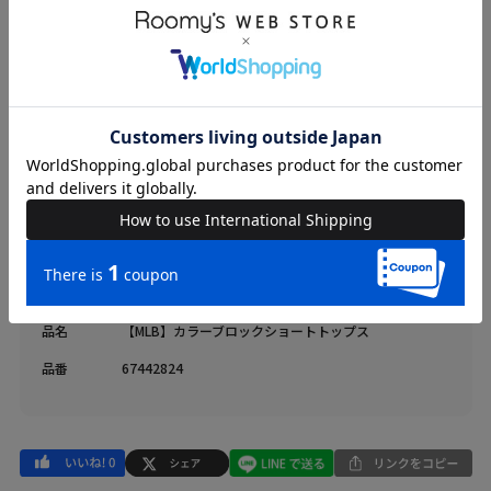
ブランド
BACK TO THE FIELD
カテゴリ
WOMENS > トップス > Tシャツ/カットソー
素材
本体：ポリエステル-41%、レーヨン-28%、綿-26%、
ポリウレタン-5%、別布：綿-85%、ポリエステ
ル-15%
原産国
中国
送料
605 円 (税込) （
送料について
）
返品・交換
返品特約
品名
【MLB】カラーブロックショートトップス
品番
67442824