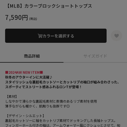
【MLB】カラーブロックショートトップス
7,590円
(税込)
カラーを選択する
商品詳細
サイズガイド
■2024AW NEW ITEM■
秋冬のアウターインに大活躍♪
スタイリッシュな裏起毛カットソーとカットリブの袖口が組み合わさった、
スポーティでストリート感あふれるロンTが登場！
【素材】
しなやかで滑らかな裏起毛素材と表情のあるリブ素材を使用
薄手ながらも暖かく、肌触りも抜群です◎
【デザイン・シルエット】
裏起毛カットソー
に袖を
カットリブ素材でドッキングした長袖トップス。
フィンガーホール付きの袖は、アームウォーマー風にクシュっとさせて、旬