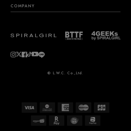
COMPANY
© L.W.C. Co.,Ltd.