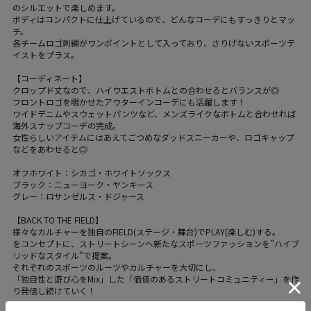
のシルエットで楽しめます。
ボディはコンパクトに仕上げているので、どんなコーデにもすっきりとマッ
チ。
各チームロゴ刺繍がワンポイントとして入っており、さりげないスポーツテ
イストをプラス。
【コーディネート】
クロップド丈なので、ハイウエストボトムとの合わせるとバランスが◎
フロントロゴを覗かせたアウターインコーデにも活躍します！
ワイドデニムやスウェットパンツなど、メンズライクなボトムと合わせれば
海外スナップコーデの完成。
女性らしいアイテムにはあえてごつめなダッドスニーカーや、ロゴキャップ
などをあわせると◎
オフホワイト：シカゴ・ホワイトソックス
ブラック：ニューヨーク・ヤンキース
グレー：ロサンゼルス・ドジャース
【BACK TO THE FIELD】
様々なカルチャーを独自のFIELD(ステージ・舞台)でPLAY(楽しむ)する。
をコンセプトに、ストリートシーンへ新たなスポーツファッションを”ハイブ
リッドなスタイル”で提案。
それぞれのスポーツのルーツやカルチャーを大切にし、
「独自性と遊び心をMix」した「価値のあるストリートコミュニティー」を作
り発信し続けていく！