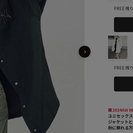
残り
FREE
残り
FREE
■2024AW N
ユニセック
ジャケットと
秋に頼れる万