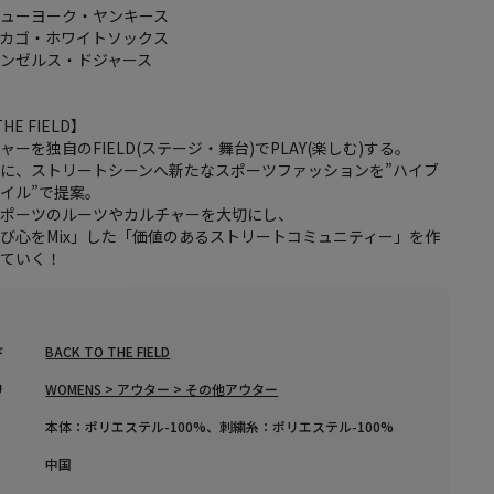
ニューヨーク・ヤンキース
シカゴ・ホワイトソックス
ンゼルス・ドジャース
THE FIELD】
ーを独自のFIELD(ステージ・舞台)でPLAY(楽しむ)する。
に、ストリートシーンへ新たなスポーツファッションを”ハイブ
イル”で提案。
スポーツのルーツやカルチャーを大切にし、
び心をMix」した「価値のあるストリートコミュニティー」を作
けていく！
ド
BACK TO THE FIELD
リ
WOMENS > アウター > その他アウター
本体：ポリエステル-100%、刺繍糸：ポリエステル-100%
中国