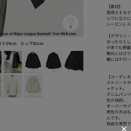
【素材】
高見えする
シワになり
シーズンレス
3
【デザイン
ゆったりと
スト59cm ヒップ83cm
が来ても野
胸元にはさ
裾にはドロ
【コーディネ
ストリート
ャケット。
デニムパン
性が抜群。
オーバーサ
男性の方は
ムです。
自由な発想で