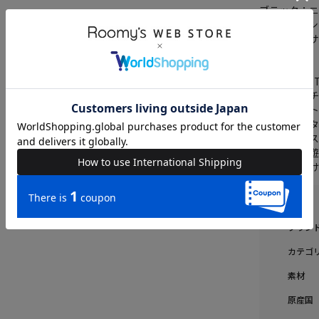
ブラック：
ベージュ：
カーキ：ロサ
【BACK TO 
様々なカルチャ
をコンセプト
リッドなスタ
それぞれの
「独自性と遊
り発信し続
ブラン
カテゴ
素材
原産国