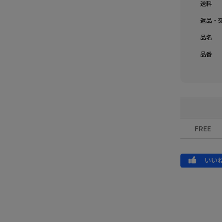
送料
返品・
品名
品番
FREE