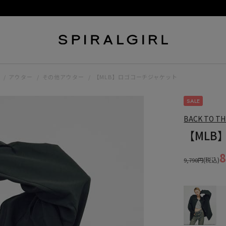
アウター
その他アウター
【MLB】ロゴコーチジャケット
SALE
BACK TO TH
【MLB
(税込)
9,790円