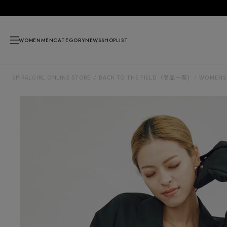
WOMEN
MEN
CATEGORY
NEWS
SHOPLIST
SPIRALGIRL ONLINE STORE
BACK TO THE FIELD（商品一覧)
WOMENS