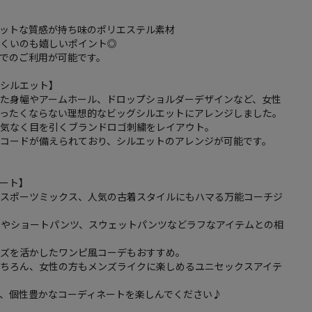
マットな質感が持ち味のポリエステル素材
にくいのも嬉しいポイント◎
でのご利用が可能です。
・シルエット】
した身幅やアームホール、ドロップショルダーデザインなど、女性
暮ったくならない理想的なビッグシルエットにアレンジしました。
り気なく目を引くブランドロゴ刺繍をレイアウト。
ーコードが備えられており、シルエットのアレンジが可能です。
ート】
やスポーツミックス、人気の古着スタイルにもハマる万能コーチジ
ツやショートパンツ、スウェットパンツなどラフなアイテムとの相
イズを活かしたワンピ風コーデもおすすめ。
もちろん、女性の方もメンズライクに楽しめるユニセックスアイテ
、個性豊かなコーディネートを楽しんでください♪