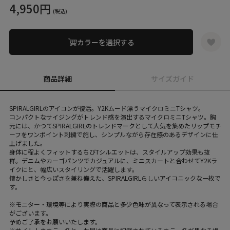
4,950円
(税込)
カラーを選択する
商品詳細
サイズガイド
SPIRALGIRLのアイコンが復活。Y2Kムード漂うマイクロミニTシャツ。
コンパクトなサイジングがトレンド感を演出するマイクロミニTシャツ。胸
元には、かつてSPIRALGIRLのトレンドマークとして人気を集めたリップモチ
ーフをワンポイント刺繍で施し、シンプルながら存在感のあるデザインに仕
上げました。
身体に程よくフィットするちびTシルエットは、スタイルアップ効果も抜
群。デニムやカーゴパンツでカジュアルに、ミニスカートと合わせてY2Kラ
イクにと、幅広いスタイリングで活躍します。
懐かしさと今っぽさを兼ね備えた、SPIRALGIRLらしいアイコニックな一枚で
す。
※モニター・環境等により実際の商品と多少色味が異なって表示される場合
がございます。
予めご了承をお願いいたします。