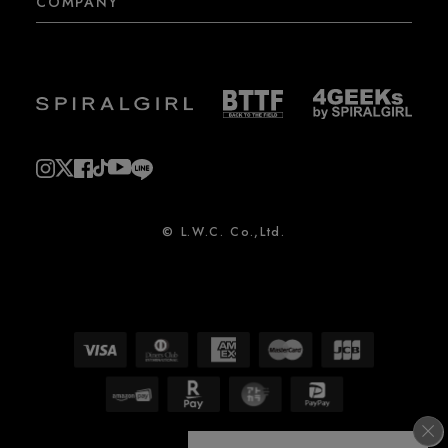
COMPANY
© L.W.C. Co.,Ltd.