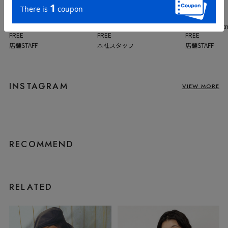
SPIRALGIRL
SPIRALGIRL
SPIRALGIRL
Rizu / 164cm / 着用サイズ
nami / 160cm / 着用サイズ
chisato / 17
FREE
FREE
FREE
店舗STAFF
本社スタッフ
店舗STAFF
INSTAGRAM
VIEW MORE
RECOMMEND
RELATED