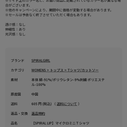
※サイト上のカラー名と、お届け商品に記載されているカラー名が異なる場
合がございます。
※他のキャンペーンにより、期間中に価格が変動する場合があります。
※セールは予告なく終了させていただく場合もあります。
透け感：なし
伸縮性：あり
光沢感：なし
ブランド
SPIRALGIRL
カテゴリ
WOMENS > トップス > Tシャツ/カットソー
素材
本体 綿-91%/ポリウレタン-9%刺繍 ポリエステ
ル-100%
原産国
中国
送料
605 円 (税込) （
送料について
）
返品・交換
返品特約
品名
【SPIRAL LIP】マイクロミニＴシャツ