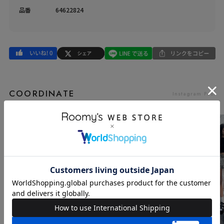
品番
64622824
COORDINATE
Instagram Post