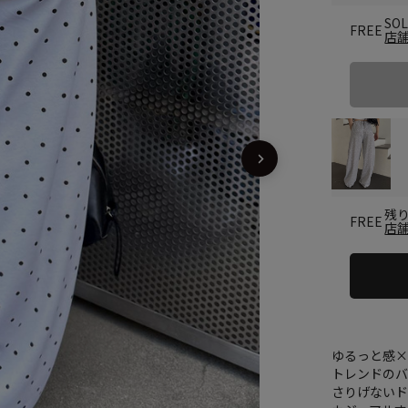
SO
FREE
店
残
FREE
店
ゆるっと感
トレンドの
さりげないド