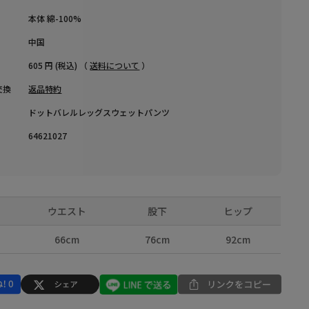
本体 綿-100%
中国
605 円 (税込) （
送料について
）
交換
返品特約
ドットバレルレッグスウェットパンツ
64621027
ウエスト
股下
ヒップ
66cm
76cm
92cm