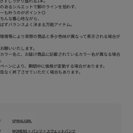
ぎずしっかり盛れる1本。
感のあるシルエットで脚のラインを拾わず、
バーも叶うのがポイント◎
楽ちんな着心地ながら、
選ばずバランスよく決まる万能アイテム。
・環境等により実際の商品と多少色味が異なって表示される場合が
をお願いいたします。
のカラー名と、お届け商品に記載されているカラー名が異なる場合
。
ペーンにより、期間中に価格が変動する場合があります。
予告なく終了させていただく場合もあります。
し
し
ド
SPIRALGIRL
リ
WOMENS > パンツ > スウェットパンツ