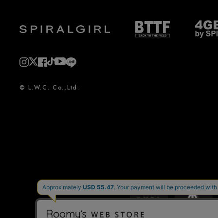
© L.W.C. Co.,Ltd.