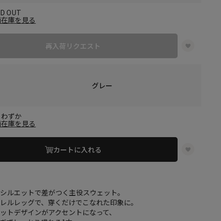
LD OUT
舗在庫を見る
再入荷リクエスト
グレー
りわずか
舗在庫を見る
カートに入れる
×シルエットで差がつく主役スウェット。
バレルレッグで、穿くだけでこなれた印象に。
ットデザインがアクセントになって、