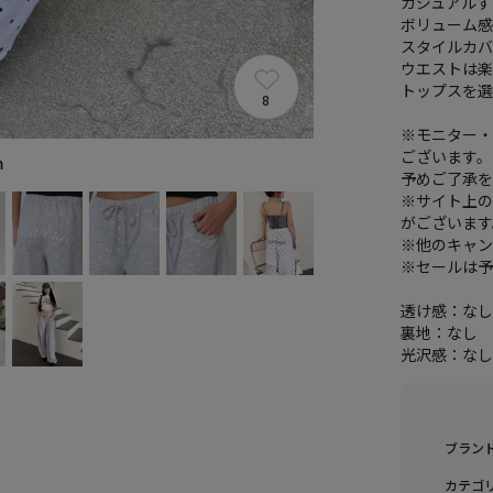
カジュアルす
ボリューム
スタイルカ
ウエストは
トップスを
8
※モニター
ございます。
m
予めご了承
※サイト上
がございます
※他のキャン
※セールは
透け感：な
裏地：なし
光沢感：な
ブラン
カテゴ