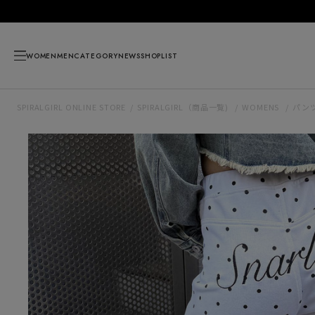
WOMEN
MEN
CATEGORY
NEWS
SHOPLIST
SPIRALGIRL ONLINE STORE
SPIRALGIRL（商品一覧)
WOMENS
パン