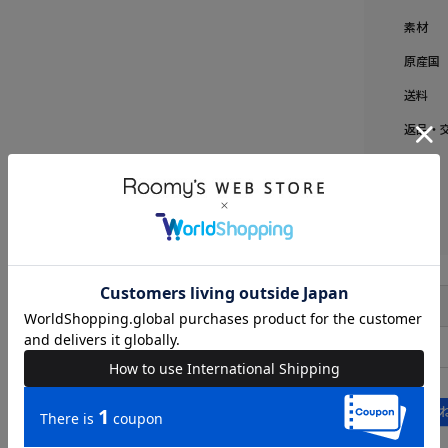
素材
原産国
送料
返品・
品名
品番
FREE