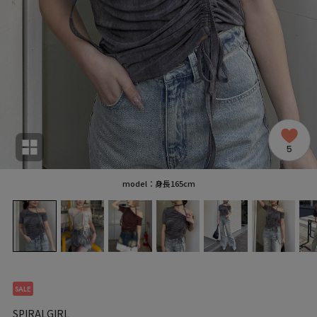
5
model：身長165cm
SALE
SPIRALGIRL