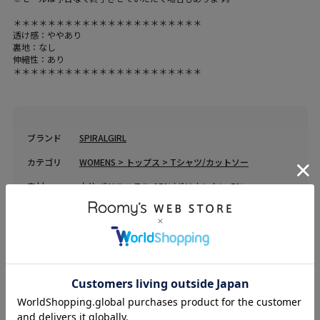
＊＊＊＊＊＊＊＊＊＊＊＊＊＊＊＊＊＊＊＊＊＊
透け感：ややあり
裏地：なし
伸縮性：あり
＊＊＊＊＊＊＊＊＊＊＊＊＊＊＊＊＊＊＊＊＊＊
ブランド
SPIRALGIRL
カテゴリ
WOMENS > トップス > Tシャツ/カットソー
素材
本体 ポリエステル-95%/ポリウレタン-5%
原産国
中国
送料
605 円 (税込) （
送料について
）
返品・交換
返品特約
品名
サイドギャザーワンショルトップス
品番
64620524