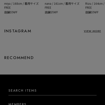
miyu / 168cm / 着用サイズ
Rizu / 164c
nana / 161cm / 着用サイズ
FREE
FREE
FREE
店舗STAFF
店舗STAFF
店舗STAFF
INSTAGRAM
VIEW MORE
RECOMMEND
SEARCH ITEMS
MEMBERS