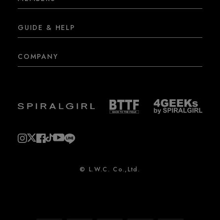
GUIDE & HELP
COMPANY
© L.W.C. Co.,Ltd.