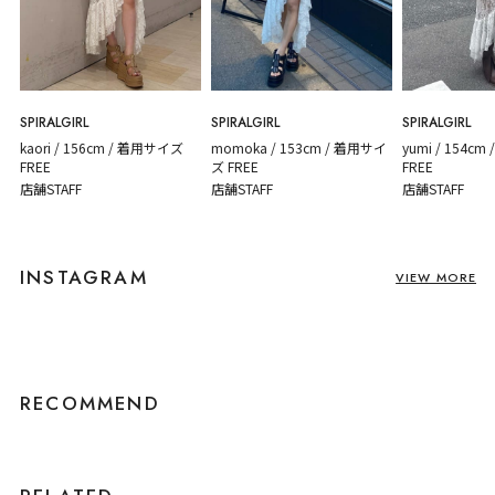
SPIRALGIRL
SPIRALGIRL
SPIRALGIRL
kaori / 156cm / 着用サイズ
yumi / 154c
momoka / 153cm / 着用サイ
FREE
FREE
ズ FREE
店舗STAFF
店舗STAFF
店舗STAFF
INSTAGRAM
VIEW MORE
RECOMMEND