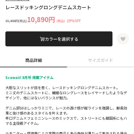
レースドッキングロングデニムスカート
10,890円
29%OFF
15,400円
(税込)
(税込)
カラーを選択する
商品詳細
サイズガイド
Scawaii! 8月号 掲載アイテム
大胆なスリットが目を惹く、レースドッキングロングデニムスカート。
ミニ丈のデニムスカートに、繊細なロングレースをレイヤードしたようなデ
ザインで、他にはないバランスが魅力。
デニム部分はしっかりミニで、レースの透け感が縦ラインを強調し、脚長効
果と抜け感のあるスタイルを叶えます。
辛口デニム×フェミニンレースのミックスで、ストリートにも韓国系にもハ
マる主役級アイテム。
※モニター・環境等により実際の商品と多少色味が異なって表示される場合