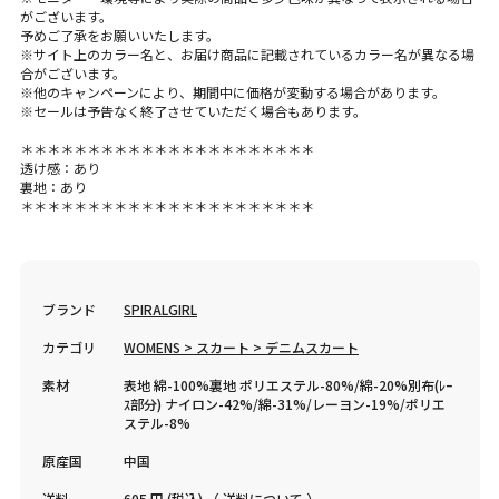
がございます。
予めご了承をお願いいたします。
※サイト上のカラー名と、お届け商品に記載されているカラー名が異なる場
合がございます。
※他のキャンペーンにより、期間中に価格が変動する場合があります。
※セールは予告なく終了させていただく場合もあります。
＊＊＊＊＊＊＊＊＊＊＊＊＊＊＊＊＊＊＊＊＊＊
透け感：あり
裏地：あり
＊＊＊＊＊＊＊＊＊＊＊＊＊＊＊＊＊＊＊＊＊＊
ブランド
SPIRALGIRL
カテゴリ
WOMENS > スカート > デニムスカート
素材
表地 綿-100%裏地 ポリエステル-80%/綿-20%別布(ﾚｰ
ｽ部分) ナイロン-42%/綿-31%/レーヨン-19%/ポリエ
ステル-8%
原産国
中国
送料
605 円 (税込) （
送料について
）