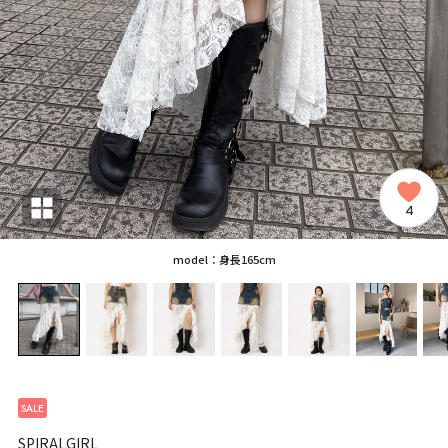
4
model：身長165cm
SALE
SPIRALGIRL