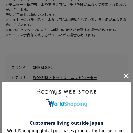
※モニター・環境等により実際の商品と多少色味が異なって表示される場合
がございます。
予めご了承をお願いいたします。
※サイト上のカラー名と、お届け商品に記載されているカラー名が異なる場
合がございます。
※他のキャンペーンにより、期間中に価格が変動する場合があります。
※セールは予告なく終了させていただく場合もあります。
ブランド
SPIRALGIRL
カテゴリ
WOMENS > トップス > ニット/セーター
素材
本体 ナイロン-70%/アクリル-30%
原産国
中国
送料
605 円 (税込) （
送料について
）
返品・交換
返品特約
品名
フロントロゴオーバーニット