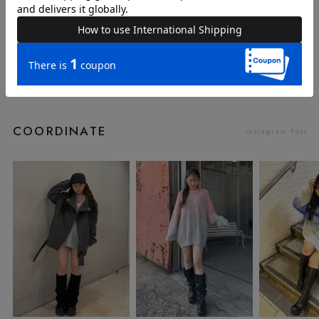
品番
62533433
COORDINATE
Instagram Post