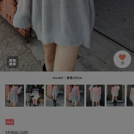
21
model：身長162㎝
SALE
SPIRALGIRL