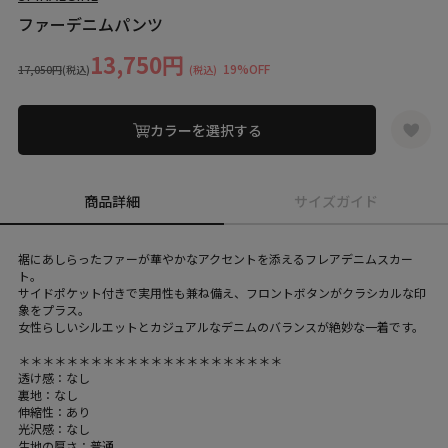
ファーデニムパンツ
13,750円
19%OFF
17,050円
(税込)
(税込)
カラーを選択する
商品詳細
サイズガイド
裾にあしらったファーが華やかなアクセントを添えるフレアデニムスカー
ト。
サイドポケット付きで実用性も兼ね備え、フロントボタンがクラシカルな印
象をプラス。
女性らしいシルエットとカジュアルなデニムのバランスが絶妙な一着です。
＊＊＊＊＊＊＊＊＊＊＊＊＊＊＊＊＊＊＊＊＊＊
透け感：なし
裏地：なし
伸縮性：あり
光沢感：なし
生地の厚さ：普通