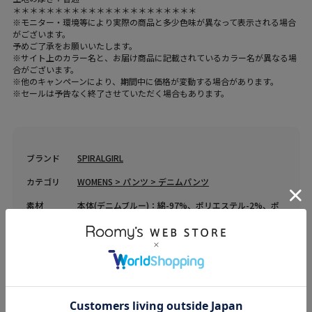
＊＊＊＊＊＊＊＊＊＊＊＊＊＊＊＊＊＊＊＊＊＊
※モニター・環境等により実際の商品と多少色味が異なって表示される場合
がございます。
予めご了承をお願いいたします。
※サイト上のカラー名と、お届け商品に記載されているカラー名が異なる場
合がございます。
※他のキャンペーンにより、期間中に価格が変動する場合があります。
※セールは予告なく終了させていただく場合もあります。
ブランド
SPIRALGIRL
カテゴリ
WOMENS > パンツ > デニムパンツ
素材
本体(デニムブルー)：綿-97%、ポリエステル-2%、ポ
リウレタン-1%、(ブラックデニム)：綿-75%、ポリエ
ステル-23%、ポリウレタン-2%、フェイクファー部
分：ポリエステル-100%
原産国
中国
送料
送料無料 （
送料について
）
返品・交換
返品特約