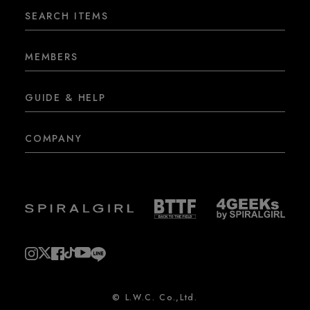
SEARCH ITEMS
MEMBERS
GUIDE & HELP
COMPANY
© L.W.C. Co.,Ltd.