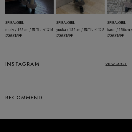
SPIRALGIRL
SPIRALGIRL
SPIRALGIRL
kaori / 156c
miaki / 165cm / 着用サイズ M
yuuka / 152cm / 着用サイズ S
店舗STAFF
店舗STAFF
店舗STAFF
INSTAGRAM
VIEW MORE
RECOMMEND