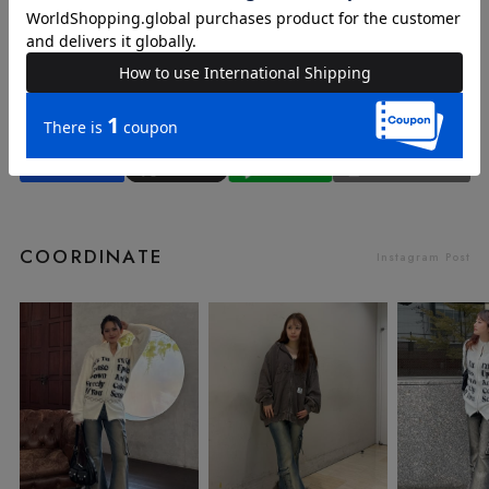
品名
ファーデニムパンツ
品番
62533217
COORDINATE
Instagram Post