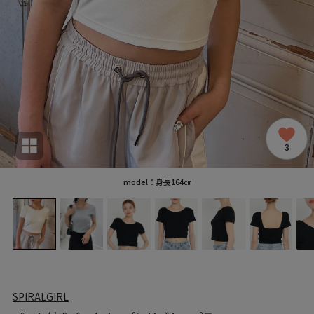
3
model：身長164㎝
SPIRALGIRL