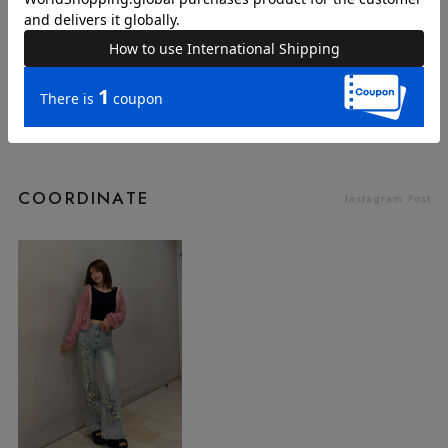
品番
62400324
COORDINATE
Instagram Post