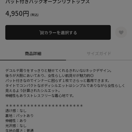
パット付きバックオープンリブトップス
4,950円
(税込)
カラーを選択する
商品詳細
サイズガイド
デコルテ周りをすっきりと魅せてくれるきれいなUネックデザイン。
後ろが大胆にあいており、女性らしい肌見せが魅力的◎
パット付きなのでインナーに困らず１枚でさらっと着用できます。
タイトでコンパクトなボディシルエットはシンプルでありながら女性らしく
見えるよう計算されたシルエット。
伸縮性もありストレスフリーな着心地です。
＊＊＊＊＊＊＊＊＊＊＊＊＊＊＊＊＊＊＊＊＊＊
透け感：なし
裏地：パットあり
伸縮性：あり
光沢感：なし
生地の厚さ：普通