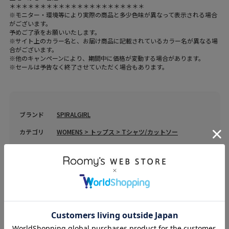
＊＊＊＊＊＊＊＊＊＊＊＊＊＊＊＊＊＊＊＊＊＊
※モニター・環境等により実際の商品と多少色味が異なって表示される場合
がございます。
予めご了承をお願いいたします。
※サイト上のカラー名と、お届け商品に記載されているカラー名が異なる場
合がございます。
※他のキャンペーンにより、期間中に価格が変動する場合があります。
※セールは予告なく終了させていただく場合もあります。
ブランド
SPIRALGIRL
カテゴリ
WOMENS > トップス > Tシャツ/カットソー
素材
表地：レーヨン92％、ポリウレタン8％、裏地：ポリエ
ステル95％、ポリウレタン5％
原産国
中国
送料
605 円 (税込) （
送料について
）
返品・交換
返品特約
品名
パット付きバックオープンリブトップス