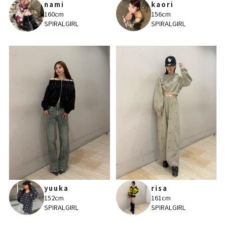
kaori
nami
156cm
160cm
SPIRALGIRL
SPIRALGIRL
yuuka
risa
152cm
161cm
SPIRALGIRL
SPIRALGIRL