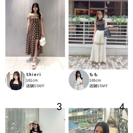
Shieri
もも
161cm
165cm
店舗STAFF
店舗STAFF
3
4