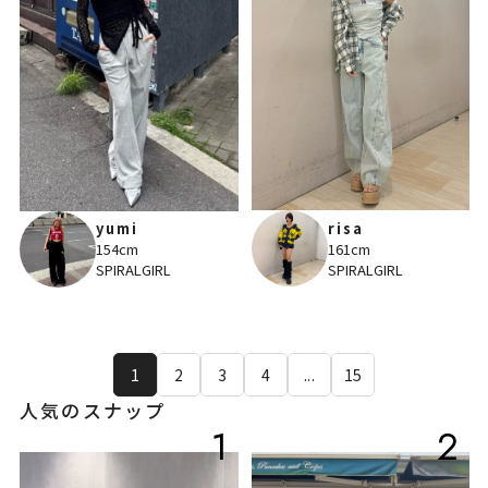
risa
yumi
161cm
154cm
SPIRALGIRL
SPIRALGIRL
1
2
3
4
...
15
人気のスナップ
1
2