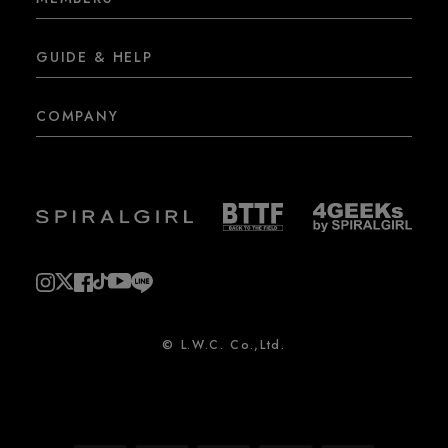
GUIDE & HELP
COMPANY
© L.W.C. Co.,Ltd.