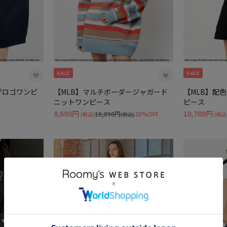
SALE
SALE
グロゴワンピ
【MLB】マルチボーダージャガード
【MLB】配
ニットワンピース
ピース
8,690円
10,780円
10,890円
20%OFF
(税込)
(税込)
(税込