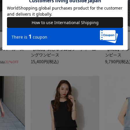
送料無料
IPパーカース
【MLB】刺しゅうロゴフーディーロ
【MLB】ア
ングワンピース
ンピース
15,400円(税込)
9,790円(税込
21%OFF
税込)