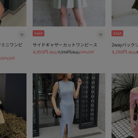
SALE
SALE
ツミニワンピ
サイドギャザーカットワンピース
2wayバッ
4,950円
4,290円
7,590円
34%OFF
(税込)
(税込)
(税込)
30%OFF
)