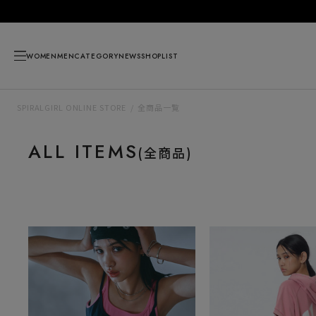
WOMEN
MEN
CATEGORY
NEWS
SHOPLIST
SPIRALGIRL ONLINE STORE
全商品一覧
ALL ITEMS
(全商品)