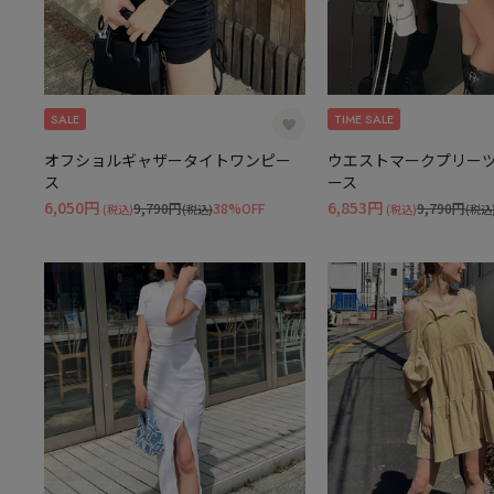
SALE
TIME SALE
オフショルギャザータイトワンピー
ウエストマークプリー
ス
ース
6,050円
6,853円
9,790円
38%OFF
9,790円
(税込)
(税込)
(税込)
(税込