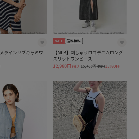
SALE
送料無料
シメラインリブキャミワ
【MLB】刺しゅうロゴデニムロング
スリットワンピース
)
12,980円
15,400円
15%OFF
(税込)
(税込)